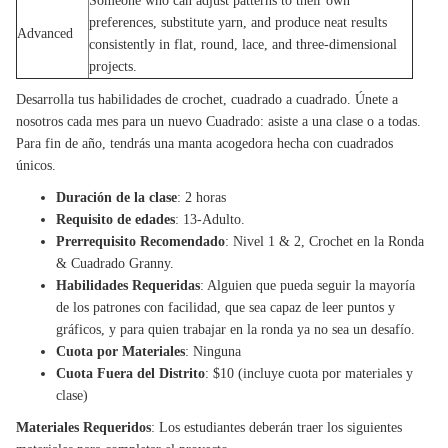
Someone who can adjust patterns to their own
preferences, substitute yarn, and produce neat results
Advanced
consistently in flat, round, lace, and three-dimensional
projects.
Desarrolla tus habilidades de crochet, cuadrado a cuadrado. Únete a
nosotros cada mes para un nuevo Cuadrado: asiste a una clase o a todas.
Para fin de año, tendrás una manta acogedora hecha con cuadrados
únicos.
Duración de la clase
: 2 horas
Requisito de edades
: 13-Adulto.
Prerrequisito Recomendado
: Nivel 1 & 2, Crochet en la Ronda
& Cuadrado Granny.
Habilidades Requeridas
: Alguien que pueda seguir la mayoría
de los patrones con facilidad, que sea capaz de leer puntos y
gráficos, y para quien trabajar en la ronda ya no sea un desafío.
Cuota por Materiales
: Ninguna
Cuota Fuera del Distrito
: $10 (incluye cuota por materiales y
clase)
Materiales Requeridos
: Los estudiantes deberán traer los siguientes