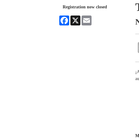
Registration now closed
Facebook
X
Email
N
¡A
au
M