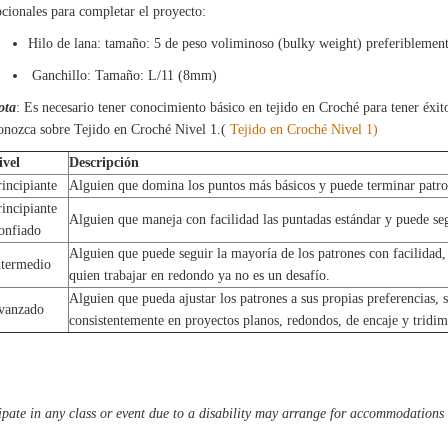
cionales para completar el proyecto:
Hilo de lana: tamaño: 5 de peso voliminoso (bulky weight) preferiblemente
Ganchillo: Tamaño: L/11 (8mm)
ota
: Es necesario tener conocimiento básico en tejido en Croché para tener éxi
onozca sobre Tejido en Croché Nivel 1.(
Tejido en Croché Nivel 1)
ivel
Descripción
rincipiante
Alguien que domina los puntos más básicos y puede terminar patro
rincipiante
Alguien que maneja con facilidad las puntadas estándar y puede seg
onfiado
Alguien que puede seguir la mayoría de los patrones con facilidad,
ntermedio
quien trabajar en redondo ya no es un desafío.
Alguien que pueda ajustar los patrones a sus propias preferencias, su
vanzado
consistentemente en proyectos planos, redondos, de encaje y tridim
pate in any class or event due to a disability may arrange for accommodations b