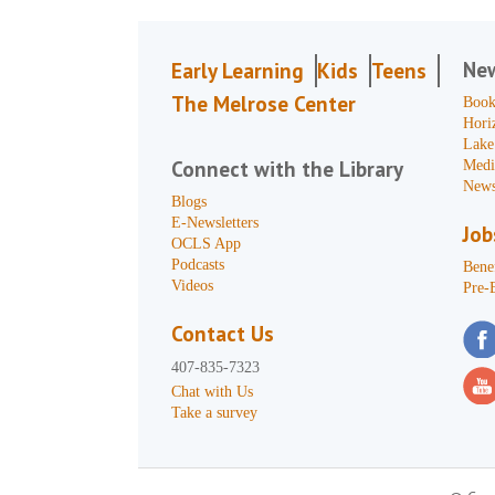
Ne
Early Learning
Kids
Teens
The Melrose Center
Book
Hori
Lake
Connect with the Library
Medi
News
Blogs
E-Newsletters
Job
OCLS App
Podcasts
Benef
Videos
Pre-
Contact Us
407-835-7323
Chat with Us
Take a survey