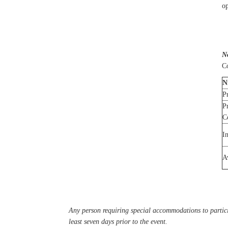
op
N
C
N
P
P
C
I
A
Any person requiring special accommodations to partici
least seven days prior to the event.